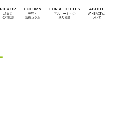
PICK UP
COLUMN
FOR ATHLETES
ABOUT
編集者
美容・
アスリートへの
WINBACKに
取材店舗
治療コラム
取り組み
ついて
ー