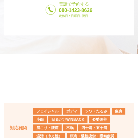
電話で予約する
080-1423-8626
定休日 : 日曜日, 祝日
フェイシャル
ボディ
シワ・たるみ
痩身
小顔
貼るだけWINBACK
姿勢改善
対応施術
肩こり・腰痛
不眠
四十肩・五十肩
温活（冷え性）
頭痛・慢性疲労・眼精疲労