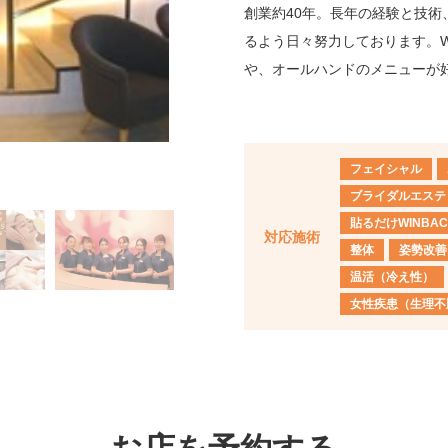
創業約40年。長年の経験と技
るよう日々努力しております。W
や、オールハンドのメニューが
フェイシャル
ゆったり
ブライダルエステ
貼るだけWINBAC
対応施術
整体
姿勢改善
温活（冷え性）
女性疾患（生理不