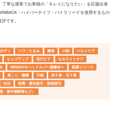
術、丁寧な接客でお客様の「キレイになりたい」を応援出来
INBACK・ハイパーナイフ・パイラソードを使用するもの
好評です。
ボディ
シワ・たるみ
痩身
小顔
バストケア
完全個室
ヒップアップ
毛穴ケア
セルライトケア
K
WINBACKヘッドスパ〜脳整体〜
筋膜リリース
肩こり・腰痛
不眠
四十肩・五十肩
妊活
頭痛・慢性疲労・眼精疲労
順・更年期障害など）