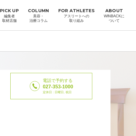
PICK UP
COLUMN
FOR ATHLETES
ABOUT
編集者
美容・
アスリートへの
WINBACKに
取材店舗
治療コラム
取り組み
ついて
電話で予約する
027-353-1000
定休日 : 日曜日, 祝日