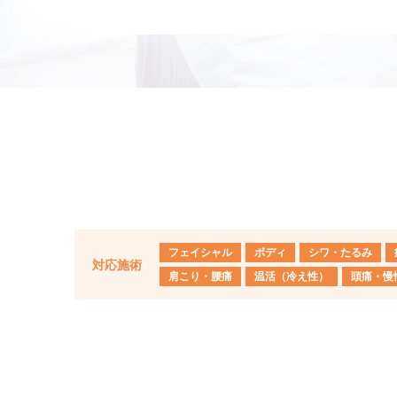
フェイシャル
ボディ
シワ・たるみ
対応施術
肩こり・腰痛
温活（冷え性）
頭痛・慢