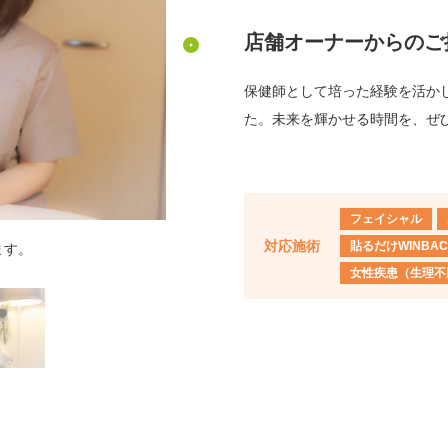
店舗オーナーからのご
保健師として培った経験を活か
た。未来を輝かせる時間を、ぜ
フェイシャル
対応施術
貼るだけWINBAC
ます。
その日の体調に
女性疾患（生理不