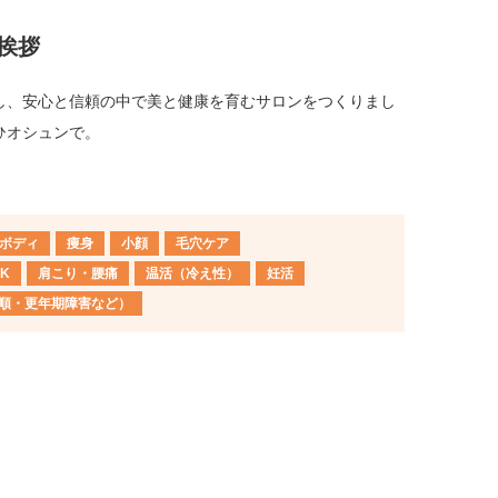
挨拶
し、安心と信頼の中で美と健康を育むサロンをつくりまし
ひオシュンで。
ボディ
痩身
小顔
毛穴ケア
K
肩こり・腰痛
温活（冷え性）
妊活
合わせた施術。
女性の
順・更年期障害など）