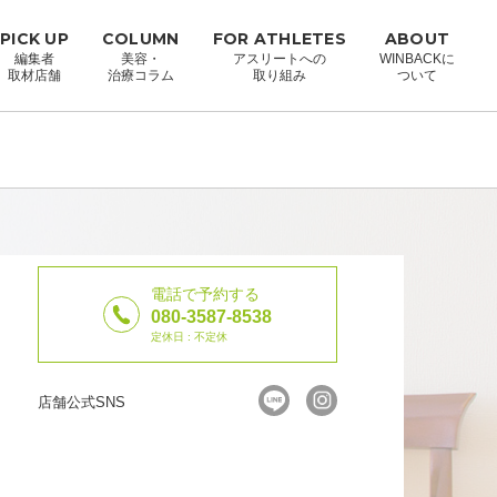
PICK UP
COLUMN
FOR ATHLETES
ABOUT
編集者
美容・
アスリートへの
WINBACKに
取材店舗
治療コラム
取り組み
ついて
電話で予約する
080-3587-8538
定休日 : 不定休
店舗公式SNS