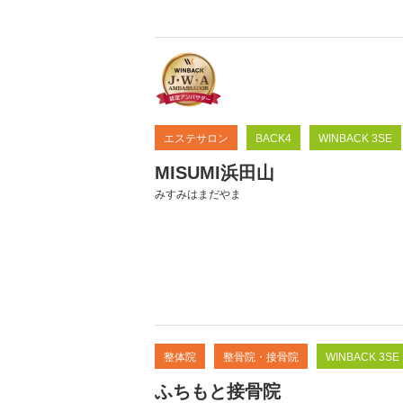
エステサロン
BACK4
WINBACK 3SE
MISUMI浜田山
みすみはまだやま
整体院
整骨院・接骨院
WINBACK 3SE
ふちもと接骨院