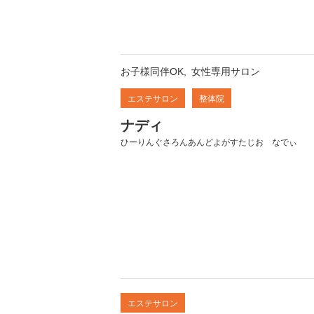
お子様同伴OK
女性専用サロン
エステサロン
整体院
ナディ
ひーりんぐさろんあんどよがすたじお なでぃ
エステサロン