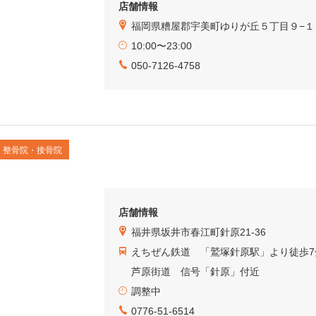
店舗情報
福岡県糟屋郡宇美町ゆりが丘５丁目９−１
10:00〜23:00
050-7126-4758
整骨院・接骨院
店舗情報
福井県坂井市春江町針原21-36
えちぜん鉄道 「鷲塚針原駅」より徒歩7
芦原街道 信号「針原」付近
調整中
0776-51-6514