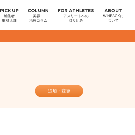
PICK UP
COLUMN
FOR ATHLETES
ABOUT
編集者
美容・
アスリートへの
WINBACKに
取材店舗
治療コラム
取り組み
ついて
追加・変更