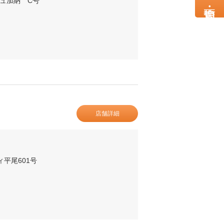
ジュ加納 C号
店舗詳細
ィ平尾601号