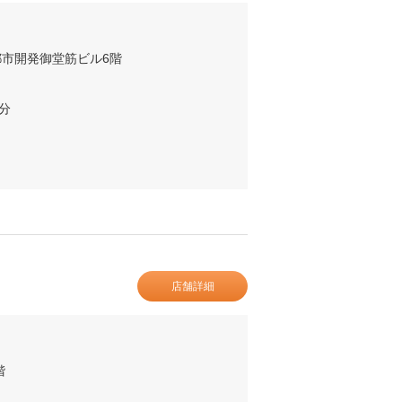
京都市開発御堂筋ビル6階
分
店舗詳細
階