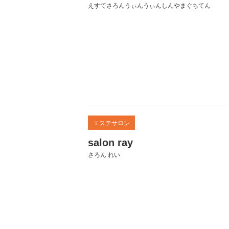
えすてさろんうぃんうぃんしんやまぐちてん
エステサロン
salon ray
さろん れい