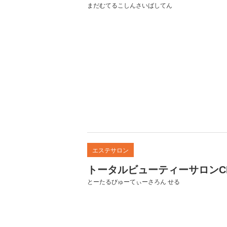
まだむてるこしんさいばしてん
エステサロン
トータルビューティーサロンCE
とーたるびゅーてぃーさろん せる