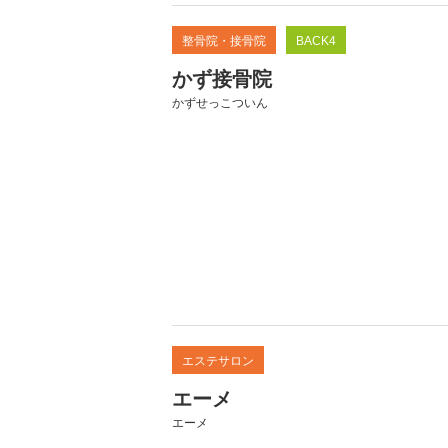
整骨院・接骨院
BACK4
かず接骨院
かずせっこついん
エステサロン
エーメ
エーメ