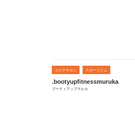
エステサロン
スポーツジム
.bootyupfitnessmuruka
ブーティアップマルカ