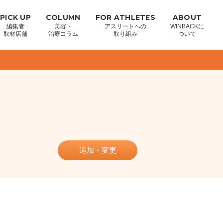
PICK UP
COLUMN
FOR ATHLETES
ABOUT
編集者
美容・
アスリートへの
WINBACKに
取材店舗
治療コラム
取り組み
ついて
追加・変更